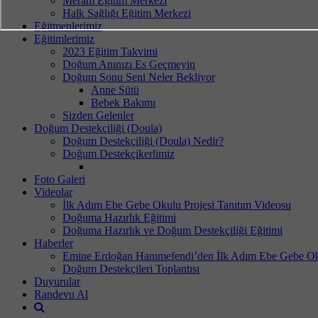
Meram Eğitim Merkezi
Halk Sağlığı Eğitim Merkezi
Eğitmenlerimiz
Eğitimlerimiz
2023 Eğitim Takvimi
Doğum Anınızı Es Geçmeyin
Doğum Sonu Seni Neler Bekliyor
Anne Sütü
Bebek Bakımı
Sizden Gelenler
Doğum Destekçiliği (Doula)
Doğum Destekçiliği (Doula) Nedir?
Doğum Destekçikerlimiz
Foto Galeri
Videolar
İlk Adım Ebe Gebe Okulu Projesi Tanıtım Videosu
Doğuma Hazırlık Eğitimi
Doğuma Hazırlık ve Doğum Destekçiliği Eğitimi
Haberler
Emine Erdoğan Hanımefendi’den İlk Adım Ebe Gebe Ok
Doğum Destekçileri Toplantısı
Duyurular
Randevu Al